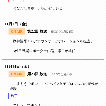
とびだせ青春！、街かどテレビ
11月7日（金）
第22回 放送
ON AIR
※CSでは第21回
桝井論平TBSアナウンサーがナレーションを担当。
3代目戦場レポーターに稲川淳二が就任
11月14日（金）
第23回 放送
ON AIR
※CSでは第22回
「すもうでポン」にジャパン女子プロレスの村光代が
登場
終了
コリントでポン！