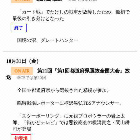
「カート戦」でたけしの戦車が故障したため、最初で
最後の引き分けとなった
終了
国境の沼、グレートハンター
10月31日（金）
第21回「第1回都道府県選抜全国大会」放
ON AIR
送
※CSでは第20回
全国47都道府県から選抜された精鋭が参加。
臨時戦場レポーターに柄沢晃弘TBSアナウンサー。
「スターボーリング」に元祖プロボウラーの岩上太
郎、「街かどテレビ」では悪役商会の横溝貴之・関山耕
司が登場
初登場