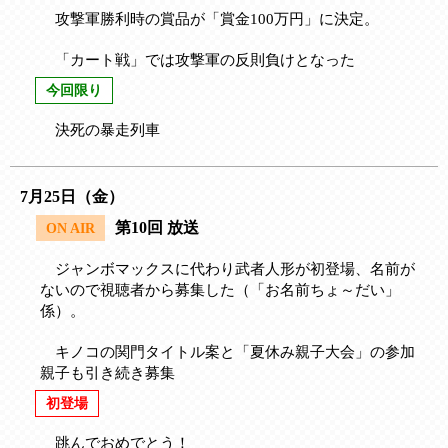
攻撃軍勝利時の賞品が「賞金100万円」に決定。
「カート戦」では攻撃軍の反則負けとなった
今回限り
決死の暴走列車
7月25日（金）
第10回 放送
ON AIR
ジャンボマックスに代わり武者人形が初登場、名前が
ないので視聴者から募集した（「お名前ちょ～だい」
係）。
キノコの関門タイトル案と「夏休み親子大会」の参加
親子も引き続き募集
初登場
跳んでおめでとう！