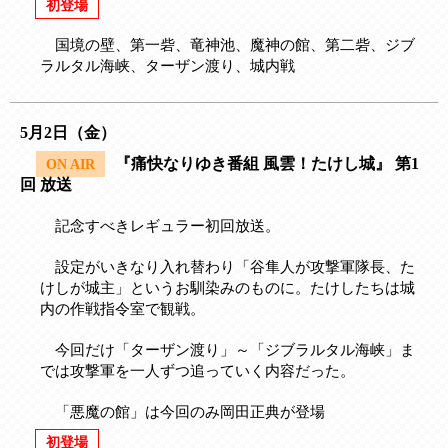
初登場
国境の壁、第一砦、竜神池、魔神の館、第二砦、ジブ
ラルタル海峡、ターザン渡り、城内戦
5月2日（金）
『痛快なりゆき番組 風雲！たけし城』 第1
ON AIR
回 放送
記念すべきレギュラー初回放送。
設定がいきなり入れ替わり「谷隼人が攻撃軍隊長、た
けしが城主」というお馴染みのものに。たけしたちは城
内の作戦指令室で観戦。
今回だけ「ターザン渡り」～「ジブラルタル海峡」ま
では攻撃軍を一人ずつ追っていく内容だった。
「悪魔の館」は今回のみ岡田正典が登場
初登場