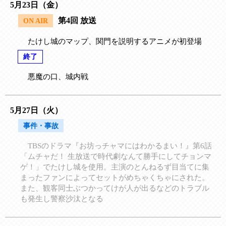
5月23日（金）
第4回 放送
ON AIR
たけし城のマップ、関門を説明するアニメが初登場
終了
悪魔の口、城内戦
5月27日（火）
事件・事故
TBSのドラマ『お坊っチャマにはわかるまい！』第6話
「ムチャだ！ 生放送で時代劇なんて勝手にしてチョンマ
ゲ！」でたけし城を使用。主演のとんねるず目当てに集
まったファンによってセットがめちゃくちゃにされた。
また、観客同士ぶつかってけが人が出るなどのトラブル
も発生し警察沙汰となる