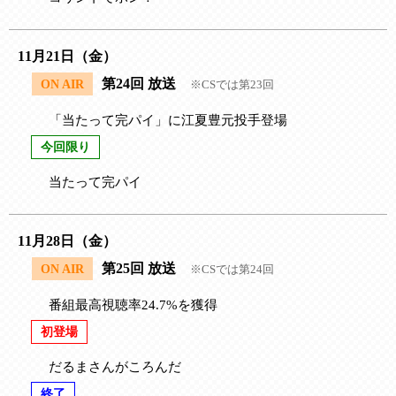
11月21日（金）
第24回 放送
ON AIR
※CSでは第23回
「当たって完パイ」に江夏豊元投手登場
今回限り
当たって完パイ
11月28日（金）
第25回 放送
ON AIR
※CSでは第24回
番組最高視聴率24.7%を獲得
初登場
だるまさんがころんだ
終了