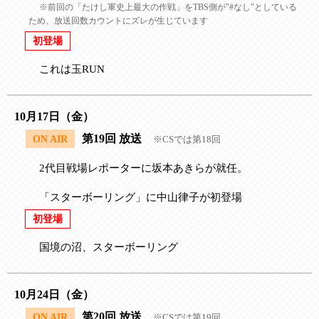
※前回の「たけし軍史上最大の作戦」をTBS側が"#なし"としている
ため、放送回数カウントにズレが生じています
初登場
これは玉RUN
10月17日（金）
第19回 放送
ON AIR
※CSでは第18回
2代目戦場レポーターに坂本あきらが就任。
「スターボーリング」に中山律子が初登場
初登場
国境の沼、スターボーリング
10月24日（金）
第20回 放送
ON AIR
※CSでは第19回