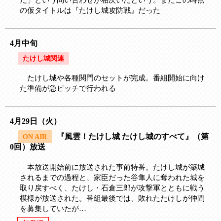
の仮タイトルは『たけし城攻防戦』だった
4月中旬
たけし城関連
たけし城や各種関門のセットが完成。番組開始に向け
た準備が急ピッチで行われる
4月29日（火）
『風雲！たけし城 たけし城のすべて』（第
ON AIR
0回）放送
本放送開始前に放送された事前特番。たけし城が築城
されるまでの過程と、家臣だった谷隼人に奪われた城を
取り戻すべく、たけし・石倉三郎が攻撃軍とともに戦う
模様が放送された。番組最後では、敗れたたけしが仲間
を募集していたが…