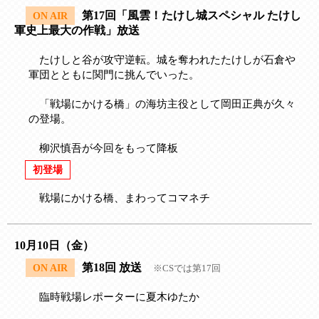
第17回「風雲！たけし城スペシャル たけし
ON AIR
軍史上最大の作戦」放送
たけしと谷が攻守逆転。城を奪われたたけしが石倉や
軍団とともに関門に挑んでいった。
「戦場にかける橋」の海坊主役として岡田正典が久々
の登場。
柳沢慎吾が今回をもって降板
初登場
戦場にかける橋、まわってコマネチ
10月10日（金）
第18回 放送
ON AIR
※CSでは第17回
臨時戦場レポーターに夏木ゆたか