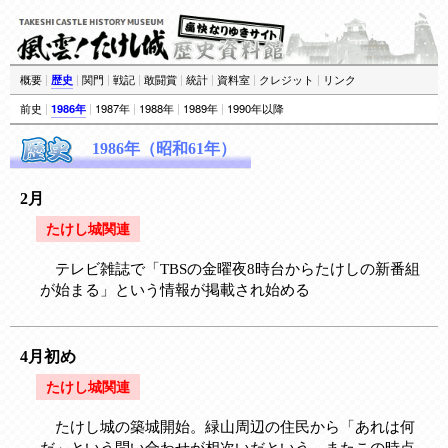
概要
|
歴史
|
関門
|
戦記
|
敢闘賞
|
統計
|
資料室
|
クレジット
|
リンク
前史
|
1986年
|
1987年
|
1988年
|
1989年
|
1990年以降
1986年（昭和61年）
2月
たけし城関連
テレビ雑誌で「TBSの金曜夜8時台からたけしの新番組
が始まる」という情報が掲載され始める
4月初め
たけし城関連
たけし城の築城開始。緑山周辺の住民から「あれは何
だ」という問い合わせが相次いだという。またこの時点