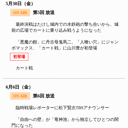
5月30日（金）
第5回 放送
ON AIR
最終決戦はたけし城内での水鉄砲の撃ち合いから、城
前の広場でカートに乗り込み戦うようになった
「悪魔の館」に丹古母鬼馬二、「人喰い穴」にジャン
ボマックス、「カート戦」に山川豊が初登場
初登場
カート戦
6月6日（金）
第6回 放送
ON AIR
臨時戦場レポーターに松下賢次TBSアナウンサー
「自由への壁」が「竜神池」から独立してひとつの関
門になった