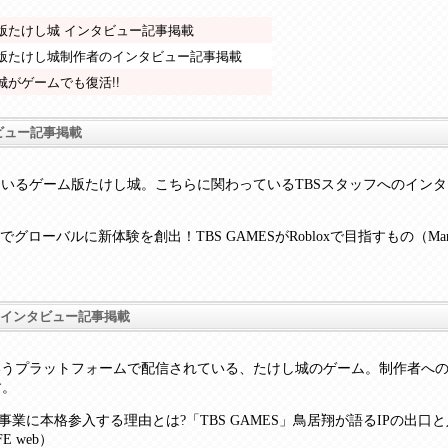
ox版たけし城 インタビュー記事掲載
lox版たけし城制作者のインタビュー記事掲載
城がゲームでも復活!!
タビュー記事掲載
れているゲーム版たけし城。こちらに関わっているTBSスタッフへのイン
ローバルに新体験を創出！TBS GAMESがRobloxで目指すもの（Marke
者のインタビュー記事掲載
というプラットフォームで配信されている、たけし城のゲーム。制作者へ
す。
事業に本格参入する理由とは?「TBS GAMES」鳥居翔が語るIPの出
E web）