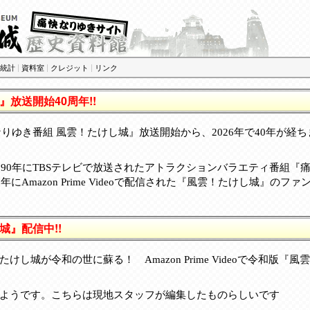
統計
|
資料室
|
クレジット
|
リンク
放送開始40周年!!
快なりゆき番組 風雲！たけし城』放送開始から、2026年で40年が経
～90年にTBSテレビで放送されたアトラクションバラエティ番組『
年にAmazon Prime Videoで配信された『風雲！たけし城』の
城』配信中!!
けし城が令和の世に蘇る！ Amazon Prime Videoで令和版『
ようです。こちらは現地スタッフが編集したものらしいです