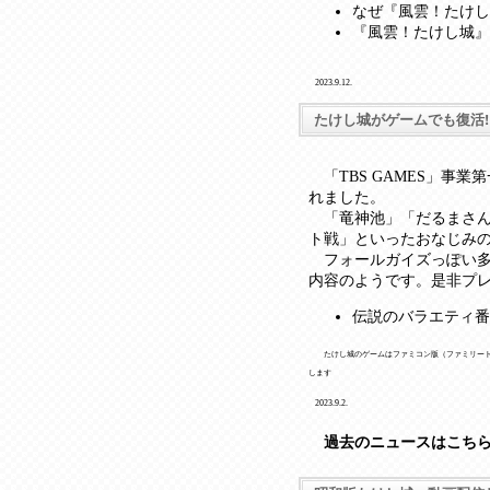
なぜ『風雲！たけし城
『風雲！たけし城』
2023.9.12.
たけし城がゲームでも復活!
「TBS GAMES」事業
れました。
「竜神池」「だるまさん
ト戦」といったおなじみの
フォールガイズっぽい多
内容のようです。是非プ
伝説のバラエティ番
たけし城のゲームはファミコン版（ファミリート
します
2023.9.2.
過去のニュースはこち