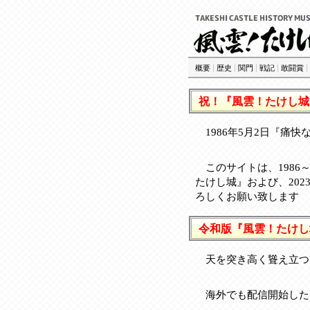
概要
|
歴史
|
関門
|
戦記
|
敢闘賞
|
祝！『風雲！たけし城』
1986年5月2日『痛
このサイトは、1986
たけし城』および、2023
ろしくお願い致します
令和版『風雲！たけし
天を突き高く聳え立つた
海外でも配信開始した