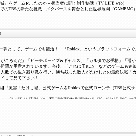
』をゲーム化したのか – 担当者に聞く制作秘話（TV LIFE web）
でのTBSの新たな挑戦 メタバースを舞台とした世界展開（GAMEMO
!
第一弾として、ゲームでも復活！ 「Roblox」というプラットフォーム
がころんだ」「ビーチボーイズ&ギャルズ」「カルタでお手柄」「遥か
難関が用意されています。今後、「これは玉RUN」などのゲームも追
人数での生き残り戦を行い、勝ち残った数人がたけしとの最終決戦「カ
レイして見て下さい！
組『風雲！たけし城」公式ゲームをRobloxで正式ローンチ（TBS公式
レーナーのやつ）以来、という声がありますが… 実際にはDVDが発売された頃に開設されたたけし城のケータイサイトで、Flashゲームが公
ら