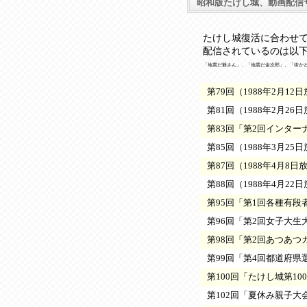
昭和版たけし城、動画配信
たけし城復活に合わせて
配信されているのは以下
「地震だ爺さん」、「地震だ金次郎」、「街か
第79回（1988年2月12
第81回（1988年2月26
第83回「第2回インター
第85回（1988年3月25
第87回（1988年4月8日
第88回（1988年4月22
第95回「第1回各種有段者
第96回「第2回女子大生大
第98回「第2回あつあつカ
第99回「第4回都道府県選
第100回「たけし城第10
第102回「夏休み親子大会