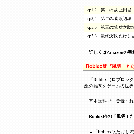
ep1,2 第一の城 上田城
ep3,4 第二の城 渡辺城
ep5,6 第三の城 猿之助
ep7,8 最終決戦 たけし
詳しくはAmazonの
Roblox版『風雲！た
「Roblox（ロブ
組の難関をゲームの世界
基本無料で、登録すれ
Roblox内の「風雲
→
「Roblox版た