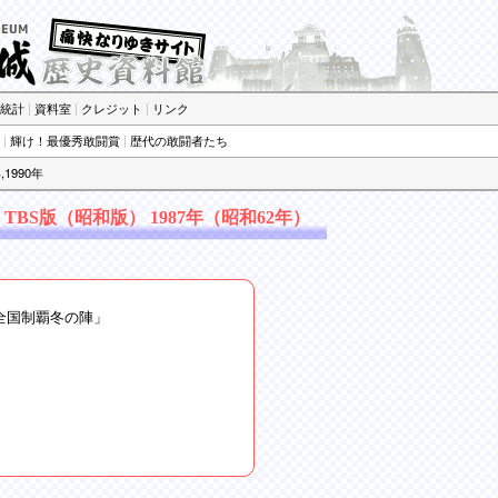
統計
|
資料室
|
クレジット
|
リンク
|
輝け！最優秀敢闘賞
|
歴代の敢闘者たち
,1990年
TBS版（昭和版） 1987年（昭和62年）
「全国制覇冬の陣」