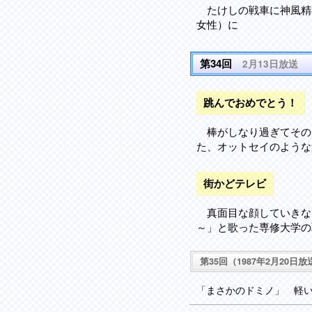
たけしの戦車に神風精
女性）に
第34回
2月13日放送
跳んでおめでとう！
棒がしなり過ぎてその
た、オットセイのような
街かどテレビ
真面目な顔していきな
～」と歌った専修大学の
第35回（1987年2月20日放
「まさかのドミノ」 軽