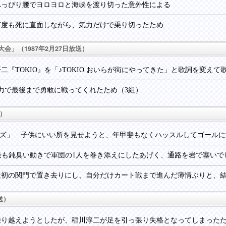
へっぴり腰でヨロヨロと海峡を渡り切った意外性による
何度も死に直面しながら、気力だけで乗り切ったため
会」（1987年2月27日放送）
二『TOKIO』を「♪TOKIO おいらが街にやってきた」と歌詞を変えて
力で最後まで勇敢に戦ってくれたため（3組）
送）
ルズ」 子供にいい所を見せようと、年甲斐もなくハッスルしてゴールに
最も鈍臭い動きで軍団の1人を巻き添えにしたあげく、通路を岩で塞いで
最初の関門で置き去りにし、自分だけカート戦まで進んだ薄情ぶりと、
送）
乗り越えようとしたが、稲川淳二が足を引っ張り失格となってしまった