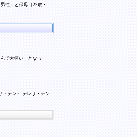
男性）と保母（23歳・
跳んで大笑い」となっ
サ・テン～ テレサ・テン