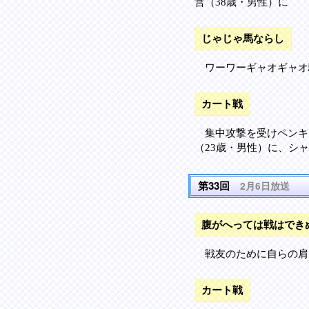
営（38歳・男性）に
じゃじゃ馬ならし
ワーワーギャオギャオ
カート戦
集中攻撃を受けペンキ
（23歳・男性）に、シ
第33回
2月6日放送
腹がへっては戦はでき
戦友のために自らの肩
カート戦