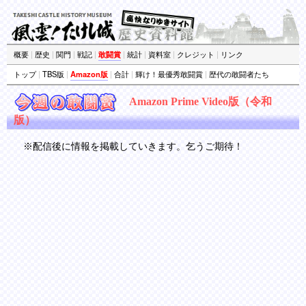
概要
|
歴史
|
関門
|
戦記
|
敢闘賞
|
統計
|
資料室
|
クレジット
|
リンク
トップ
|
TBS版
|
Amazon版
|
合計
|
輝け！最優秀敢闘賞
|
歴代の敢闘者たち
Amazon Prime Video版（令和
版）
※配信後に情報を掲載していきます。乞うご期待！