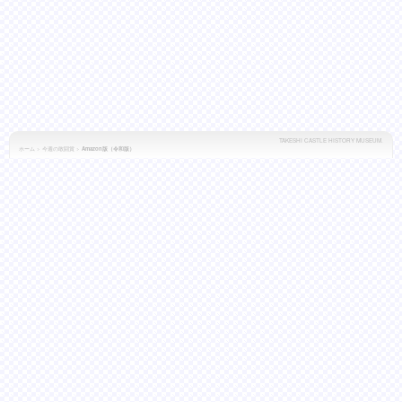
TAKESHI CASTLE HISTORY MUSEUM.
ホーム
>
今週の敢闘賞
>
Amazon版（令和版）