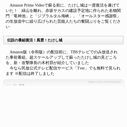
Amazon Prime Videoで蘇る前に、たけし城は一度復活を遂げて
いた！ 緑山を離れ、赤坂サカスの建設予定地に作られた名物関
門「竜神池」と「ジブラルタル海峡」。「オールスター感謝祭」
の生放送中に繰り広げられた芸能人たちの奮闘ぶりをご覧くださ
い
伝説の番組復活！風雲！たけし城
Amazon版（令和版）の配信前に、TBSテレビでのみ放送され
た事前番組。超スケールアップして蘇ったたけし城の見どころ
を、新・攻撃隊長の木村昴が紹介していました
今なら民放公式テレビ配信サービス「Tver」でも無料で見られ
ます ※配信は終了しました
TAKESHI CASTLE HISTORY MUSEUM.
ホーム
>
戦記
>
番外編