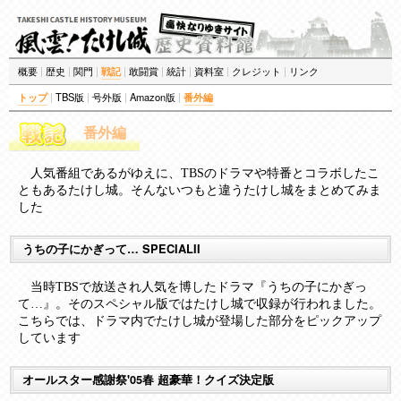
概要
|
歴史
|
関門
|
戦記
|
敢闘賞
|
統計
|
資料室
|
クレジット
|
リンク
トップ
|
TBS版
|
号外版
|
Amazon版
|
番外編
番外編
人気番組であるがゆえに、TBSのドラマや特番とコラボしたこ
ともあるたけし城。そんないつもと違うたけし城をまとめてみま
した
うちの子にかぎって… SPECIALII
当時TBSで放送され人気を博したドラマ『うちの子にかぎっ
て…』。そのスペシャル版ではたけし城で収録が行われました。
こちらでは、ドラマ内でたけし城が登場した部分をピックアップ
しています
オールスター感謝祭'05春 超豪華！クイズ決定版