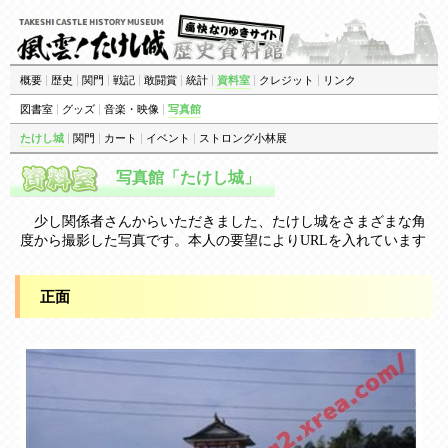
概要
|
歴史
|
関門
|
戦記
|
敢闘賞
|
統計
|
資料室
|
クレジット
|
リンク
図書室
|
グッズ
|
音楽・映像
|
写真館
たけし城
|
関門
|
カート
|
イベント
|
ストロング小林展
写真館「たけし城」
少し関係者さんからいただきました、たけし城をさまざまな角
度から撮影した写真です。本人の要望によりURLを入れています
正面