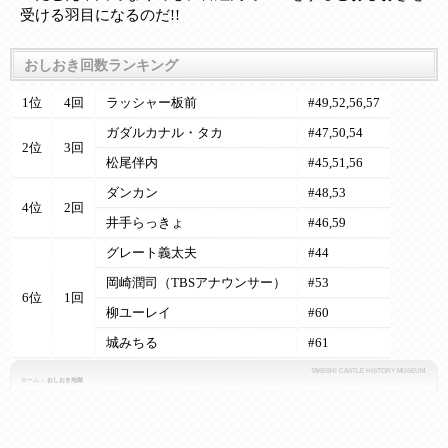
受ける羽目になるのだ!!
おしおき回数ランキング
1位
4回
ラッシャー板前
#49,52,56,57
ガダルカナル・タカ
#47,50,54
2位
3回
松尾伴内
#45,51,56
ダンカン
#48,53
4位
2回
井手らっきょ
#46,59
グレート義太夫
#44
岡崎潤司（TBSアナウンサー）
#53
6位
1回
柳ユーレイ
#60
城みちる
#61
TAKESHI CASTLE HISTORY MUSEUM.
ホーム
>
おしおき地獄