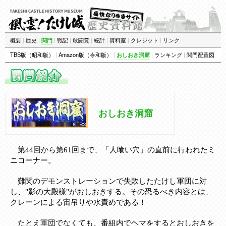
概要
|
歴史
|
関門
|
戦記
|
敢闘賞
|
統計
|
資料室
|
クレジット
|
リンク
TBS版（昭和版）
|
Amazon版（令和版）
|
おしおき洞窟
|
ランキング
|
関門配置図
おしおき洞窟
第44回
から
第61回
まで、「人喰い穴」の直前に行われたミ
ニコーナー。
難関のデモンストレーションで失敗したたけし軍団に対
し、"影の大殿様"がおしおきする。その恐るべき内容とは、
クレーンによる宙吊りや水責めである！
たとえ軍団でなくても、番組内でヘマをするとおしおきを