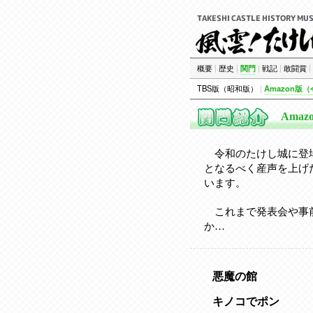
概要
|
歴史
|
関門
|
戦記
|
敢闘賞
|
TBS版（昭和版）
|
Amazon版
Amaz
令和のたけし城に登
となるべく産声を上げ
います。
これまで発表会や事
か…
悪魔の館
キノコでポン