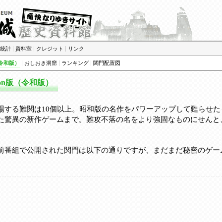
統計
|
資料室
|
クレジット
|
リンク
（令和版）
|
おしおき洞窟
|
ランキング
|
関門配置図
on版（令和版）
場する難関は10個以上。昭和版の名作をパワーアップして甦らせた
た驚異の新作ゲームまで。難攻不落の名をより強固なものにせんと
前番組で公開された関門は以下の通りですが、まだまだ秘密のゲー